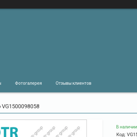
ы
Фотогалерея
Отзывы клиентов
o VG1500098058
В наличии
Код:
VG1