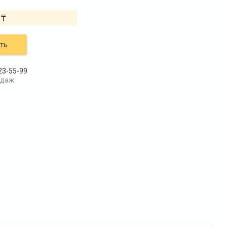
 ₸
ть
23-55-99
одаж