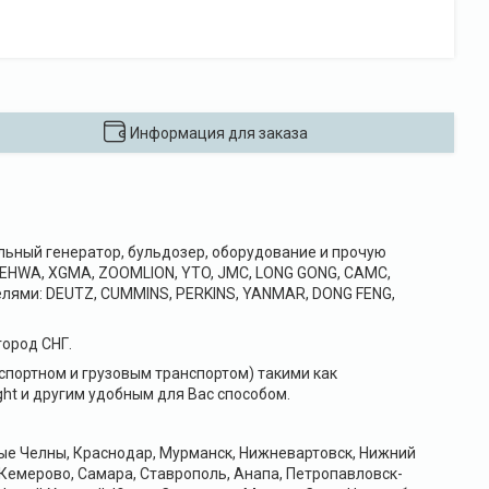
Информация для заказа
ельный генератор, бульдозер, оборудование и прочую
SHEHWA, XGMA, ZOOMLION, YTO, JMC, LONG GONG, CAMC,
телями: DEUTZ, CUMMINS, PERKINS, YANMAR, DONG FENG,
ород СНГ.
портном и грузовым транспортом) такими как
ht и другим удобным для Вас способом.
ные Челны, Краснодар, Мурманск, Нижневартовск, Нижний
 Кемерово, Самара, Ставрополь, Анапа, Петропавловск-