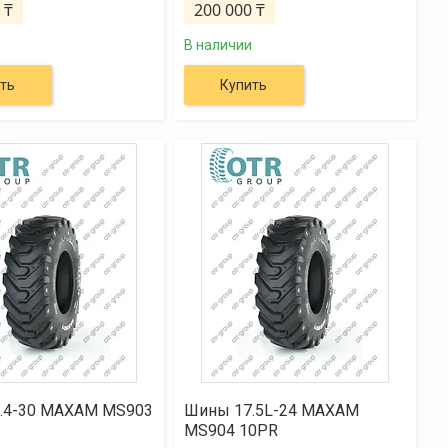
 ₸
200 000 ₸
В наличии
ть
Купить
.4-30 MAXAM MS903
Шины 17.5L-24 MAXAM
MS904 10PR