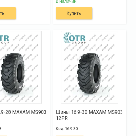
В наличии
ть
Купить
.9-28 MAXAM MS903
Шины 16.9-30 MAXAM MS903
12PR
8
16.9-30