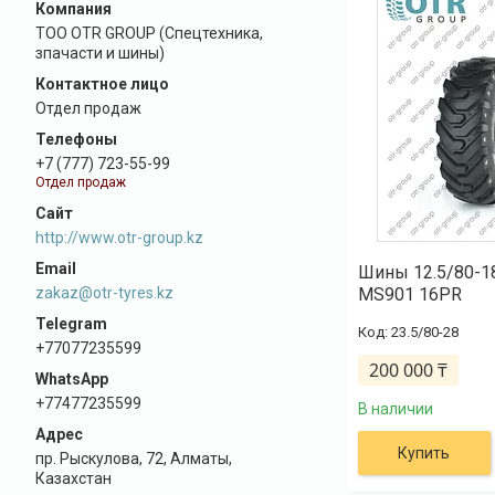
ТОО OTR GROUP (Спецтехника,
зпачасти и шины)
Отдел продаж
+7 (777) 723-55-99
Отдел продаж
http://www.otr-group.kz
Шины 12.5/80-
zakaz@otr-tyres.kz
MS901 16PR
23.5/80-28
+77077235599
200 000 ₸
+77477235599
В наличии
Купить
пр. Рыскулова, 72, Алматы,
Казахстан