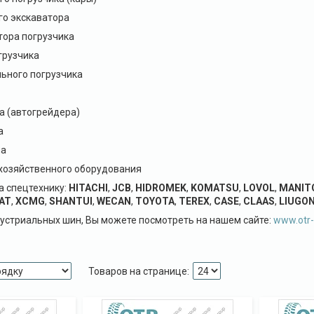
го экскаватора
тора погрузчика
грузчика
ьного погрузчика
а (автогрейдера)
а
на
хозяйственного оборудования
а спецтехнику:
HITACHI
,
JCB
,
HIDROMEK
,
KOMATSU
,
LOVOL
,
MANIT
AT
,
XCMG
,
SHANTUI
,
WECAN
,
TOYOTA
,
TEREX
,
CASE
,
CLAAS
,
LIUGO
устриальных шин, Вы можете посмотреть на нашем сайте:
www.otr-