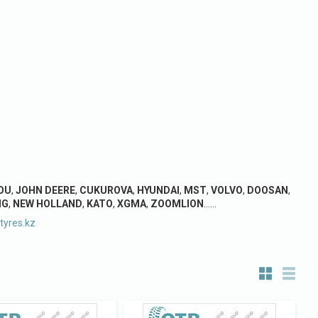
OU
,
JOHN
DEERE
,
CUKUROVA
,
HYUNDAI
,
MST
,
VOLVO
,
DOOSAN
,
NG
,
NEW
HOLLAND
,
KATO
,
XGMA
,
ZOOMLION
……
tyres.kz