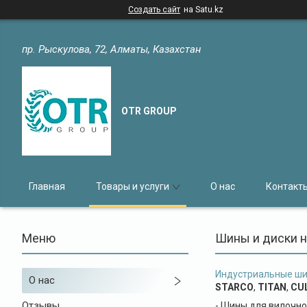
Создать сайт
на Satu.kz
пр. Рыскулова, 72, Алматы, Казахстан
OTR GROUP
Главная
Товары и услуги
О нас
Контакт
Шины и диски н
Индустриальные ши
О нас
STARCO
,
TITAN
,
CU
Отзывы
- Шины для вилочно