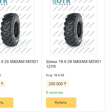
.4-26 MAXAM MS901
Шины 18.4-28 MAXAM MS901
12PR
6
18.4-28
 ₸
200 000 ₸
В наличии
ть
Купить