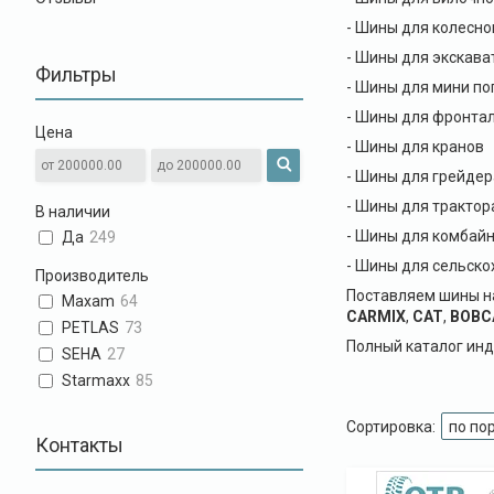
- Шины для колесно
- Шины для экскава
Фильтры
- Шины для мини по
- Шины для фронтал
Цена
- Шины для кранов
- Шины для грейдер
- Шины для трактор
В наличии
- Шины для комбай
Да
249
- Шины для сельско
Производитель
Поставляем шины н
Maxam
64
CARMIX
,
CAT
,
BOBC
PETLAS
73
Полный каталог инд
SEHA
27
Starmaxx
85
Контакты