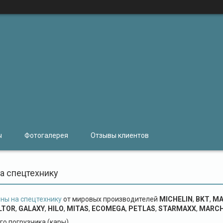
ы
Фотогалерея
Отзывы клиентов
а спецтехнику
ны на спецтехнику
от мировых производителей
MICHELIN
,
BKT
,
MA
LTOR
,
GALAXY
,
HILO
,
MITAS
,
ECOMEGA
,
PETLAS
,
STARMAXX
,
MARC
го погрузчика (кары)