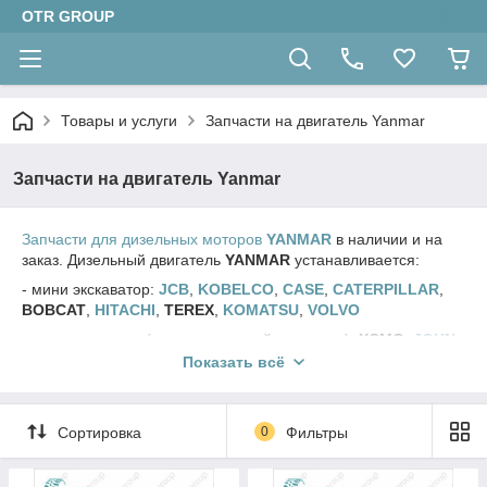
OTR GROUP
Товары и услуги
Запчасти на двигатель Yanmar
Запчасти на двигатель Yanmar
Запчасти для дизельных моторов
YANMAR
в наличии и на
заказ. Дизельный двигатель
YANMAR
устанавливается:
- мини экскаватор:
JCB
,
KOBELCO
,
CASE
,
CATERPILLAR
,
BOBCAT
,
HITACHI
,
TEREX
,
KOMATSU
,
VOLVO
- мини погрузчик (телескопический погрузчик):
XCMG
,
JOHN
DEERE
,
MANITOU
,
DOOSAN
,
LOCUST
,
KOMATSU
,
Показать всё
MUSTANG
,
LIUGONG
,
SUNWARD
- дизельный генератор:
JCB
,
PRAMAC
,
ATLAS COPCO
,
EUROPOWER
Сортировка
0
Фильтры
- сварочный аппарат:
KIPOR
,
SDMO
,
DENYO
,
MOSA