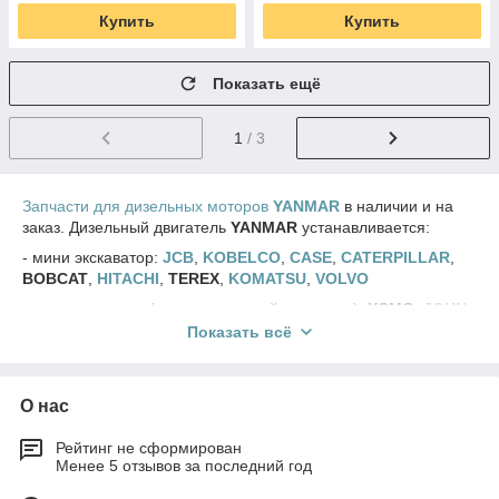
Купить
Купить
Показать ещё
1
/ 3
Запчасти для дизельных моторов
YANMAR
в наличии и на
заказ. Дизельный двигатель
YANMAR
устанавливается:
- мини экскаватор:
JCB
,
KOBELCO
,
CASE
,
CATERPILLAR
,
BOBCAT
,
HITACHI
,
TEREX
,
KOMATSU
,
VOLVO
- мини погрузчик (телескопический погрузчик):
XCMG
,
JOHN
DEERE
,
MANITOU
,
DOOSAN
,
LOCUST
,
KOMATSU
,
Показать всё
MUSTANG
,
LIUGONG
,
SUNWARD
- дизельный генератор:
JCB
,
PRAMAC
,
ATLAS COPCO
,
EUROPOWER
О нас
- сварочный аппарат:
KIPOR
,
SDMO
,
DENYO
,
MOSA
Рейтинг не сформирован
- прочее оборудование:
ROJET
,
KARCHER
Менее 5 отзывов за последний год
Полный ассортимент запчастей для дизельного мотора