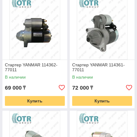
- прочее оборудование:
ROJET
,
KARCHER
Полный ассортимент запчастей для дизельного мотора
YANMAR
, Вы можете найти на нашем сайте:
www.otr-tyres.kz
Стартер YANMAR 114362-
Стартер YANMAR 114361-
77011
77011
В наличии
В наличии
69 000
72 000
₸
₸
Купить
Купить