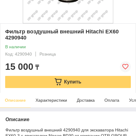
Фильтр воздушный внешний Hitachi EX60
4290940
В наличии
Код: 4290940
Розница
15 000
₸
Купить
Описание
Характеристики
Доставка
Оплата
Усл
Описание
Фильтр воздушный внешний 4290940 для экскаватора Hitachi
EX60-3 с двигателем Nissan BD30 от компании OTR GROUP.