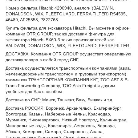
Номер фильтра Hitachi: 4290940, аналоги (BALDWIN,
DONALDSON, WIX, FLEETGUARD, FERRA FILTER) RS4595,
46489, AF25553, P822768.
Купить фильтра для экскаватора Hitachi, Вы можете в офисе
компании OTR GROUP, так же доставим фильтра для
экскаватора Hitachi EX60-3 таких производителей как
BALDWIN, DONALDSON, WIX, FLEETGUARD, FERRA FILTER.
ДОСТАВКА
:
Компания OTR GROUP осуществит оперативную
доставку товара в любой город СНГ.
Доставка осуществляется транспортными компаниями (авиа,
железнодорожным транспортном и грузовым транспортом)
такими как ТРАНСПОРТНАЯ КОМПАНИЯ КИТ, ТОО ABT & E-
Trans Forwarding Company, ТОО Asia Freight и другим
удобным для Вас способом.
Доставка по СНГ:
Минск, Ташкент, Баку, Бишкек и т.д.
Доставка РОССИЯ:
Воронеж, Архангельск, Екатеринбург,
Волгоград, Казань, Набережные Челны, Краснодар,
Мурманск, Нижневартовск, Нижний Новгород, Калининград,
Минеральные воды, Красноярск, Астрахань, Барнаул,
Абакан, Кемерово, Самара, Ставрополь, Анапа,
Петропавловск-Камчатский, Омск, Новокузнецк,