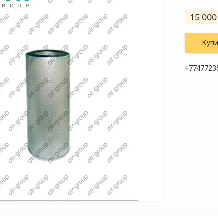
15 000
Купи
+7747723