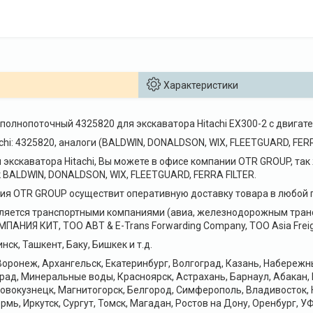
Характеристики
полнопоточный 4325820 для экскаватора Hitachi EX300-2 с двигат
hi: 4325820, аналоги (BALDWIN, DONALDSON, WIX, FLEETGUARD, FERR
 экскаватора Hitachi, Вы можете в офисе компании OTR GROUP, так 
 BALDWIN, DONALDSON, WIX, FLEETGUARD, FERRA FILTER.
я OTR GROUP осуществит оперативную доставку товара в любой г
ляется транспортными компаниями (авиа, железнодорожным транс
НИЯ КИТ, ТОО ABT & E-Trans Forwarding Company, ТОО Asia Freig
нск, Ташкент, Баку, Бишкек и т.д.
оронеж, Архангельск, Екатеринбург, Волгоград, Казань, Набереж
рад, Минеральные воды, Красноярск, Астрахань, Барнаул, Абакан,
Новокузнецк, Магнитогорск, Белгород, Симферополь, Владивосток, 
рмь, Иркутск, Сургут, Томск, Магадан, Ростов на Дону, Оренбург, УФ