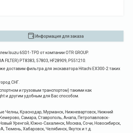
Информация для заказа
елем Isuzu 6SD1-TPD от компании OTR GROUP.
A FILTER) PT8383, 57803, HF28909, P551210.
же доставим фильтра для экскаватора Hitachi EX300-2 таких
ород СНГ.
портном и грузовым транспортом) такими как
ht и другим удобным для Вас способом.
ные Челны, Краснодар, Мурманск, Нижневартовск, Нижний
 Кемерово, Самара, Ставрополь, Анапа, Петропавловск-
Новый Уренгой, Южно-Сахалинск, Москва, Сочи, Новосибирск,
А, Тюмень, Хабаровск, Челябинск, Якутск и т.д.