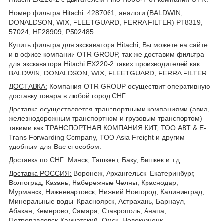
Номер фильтра Hitachi: 4287061, аналоги (BALDWIN,
DONALDSON, WIX, FLEETGUARD, FERRA FILTER) PT8319,
57024, HF28909, P502485.
Купить фильтра для экскаватора Hitachi, Вы можете на сайте
и в офисе компании OTR GROUP, так же доставим фильтра
для экскаватора Hitachi EX220-2 таких производителей как
BALDWIN, DONALDSON, WIX, FLEETGUARD, FERRA FILTER
ДОСТАВКА
:
Компания OTR GROUP осуществит оперативную
доставку товара в любой город СНГ.
Доставка осуществляется транспортными компаниями (авиа,
железнодорожным транспортном и грузовым транспортом)
такими как ТРАНСПОРТНАЯ КОМПАНИЯ КИТ, ТОО ABT & E-
Trans Forwarding Company, ТОО Asia Freight и другим
удобным для Вас способом.
Доставка по СНГ:
Минск, Ташкент, Баку, Бишкек и т.д.
Доставка РОССИЯ:
Воронеж, Архангельск, Екатеринбург,
Волгоград, Казань, Набережные Челны, Краснодар,
Мурманск, Нижневартовск, Нижний Новгород, Калининград,
Минеральные воды, Красноярск, Астрахань, Барнаул,
Абакан, Кемерово, Самара, Ставрополь, Анапа,
Петропавловск-Камчатский, Омск, Новокузнецк,