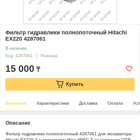
Фильтр гидравлики полнопоточный Hitachi
EX220 4287061
В наличии
Код: 4287061
Розница
15 000
₸
Купить
Описание
Характеристики
Доставка
Оплата
Усл
Описание
Фильтр гидравлики полнопоточный 4287061 для экскаватора
Hitachi EX220-2 с двигателем Hino H06C-T от компании OTR.