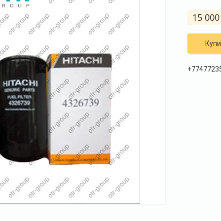
15 000
Купи
+7747723