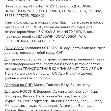
Номер фильтра Hitachi: 4642641, аналоги (BALDWIN,
DONALDSON, WIX, FLEETGUARD, FERRA FILTER) PF7982,
33258, FF5795, P502422.
Купить фильтра для экскаватора Hitachi, Вы можете в офисе
компании OTR GROUP, так же доставим фильтра для
экскаваторов Hitachi ZX190W-3, Hitachi ZX210W-3 таких
производителей как BALDWIN, DONALDSON, WIX,
FLEETGUARD, FERRA FILTER.
ДОСТАВКА
:
Компания OTR GROUP осуществит оперативную
доставку товара в любой город СНГ.
Доставка осуществляется транспортными компаниями (авиа,
железнодорожным транспортном и грузовым транспортом)
такими как ТРАНСПОРТНАЯ КОМПАНИЯ КИТ, ТОО ABT & E-
Trans Forwarding Company, ТОО Asia Freight и другим
удобным для Вас способом.
Доставка по СНГ:
Минск, Ташкент, Баку, Бишкек и т.д.
Доставка РОССИЯ:
Воронеж, Архангельск, Екатеринбург,
Волгоград, Казань, Набережные Челны, Краснодар,
Мурманск, Нижневартовск, Нижний Новгород, Калининград,
Минеральные воды, Красноярск, Астрахань, Барнаул,
Абакан, Кемерово, Самара, Ставрополь, Анапа,