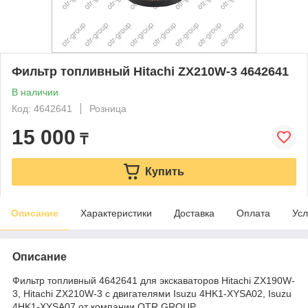
Фильтр топливный Hitachi ZX210W-3 4642641
В наличии
Код: 4642641
Розница
15 000
₸
Купить
Описание
Характеристики
Доставка
Оплата
Усл
Описание
Фильтр топливный 4642641 для экскаваторов Hitachi ZX190W-
3, Hitachi ZX210W-3 с двигателями Isuzu 4HK1-XYSA02, Isuzu
4HK1-XYSA07 от компании OTR GROUP.