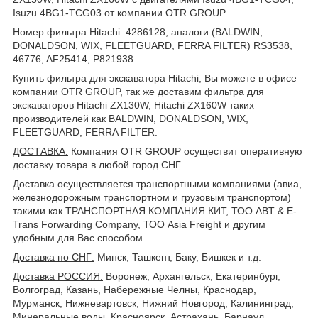
Isuzu 4BG1-TCG03 от компании OTR GROUP.
Номер фильтра Hitachi: 4286128, аналоги (BALDWIN,
DONALDSON, WIX, FLEETGUARD, FERRA FILTER) RS3538,
46776, AF25414, P821938.
Купить фильтра для экскаватора Hitachi, Вы можете в офисе
компании OTR GROUP, так же доставим фильтра для
экскаваторов Hitachi ZX130W, Hitachi ZX160W таких
производителей как BALDWIN, DONALDSON, WIX,
FLEETGUARD, FERRA FILTER.
ДОСТАВКА
:
Компания OTR GROUP осуществит оперативную
доставку товара в любой город СНГ.
Доставка осуществляется транспортными компаниями (авиа,
железнодорожным транспортном и грузовым транспортом)
такими как ТРАНСПОРТНАЯ КОМПАНИЯ КИТ, ТОО ABT & E-
Trans Forwarding Company, ТОО Asia Freight и другим
удобным для Вас способом.
Доставка по СНГ:
Минск, Ташкент, Баку, Бишкек и т.д.
Доставка РОССИЯ:
Воронеж, Архангельск, Екатеринбург,
Волгоград, Казань, Набережные Челны, Краснодар,
Мурманск, Нижневартовск, Нижний Новгород, Калининград,
Минеральные воды, Красноярск, Астрахань, Барнаул,