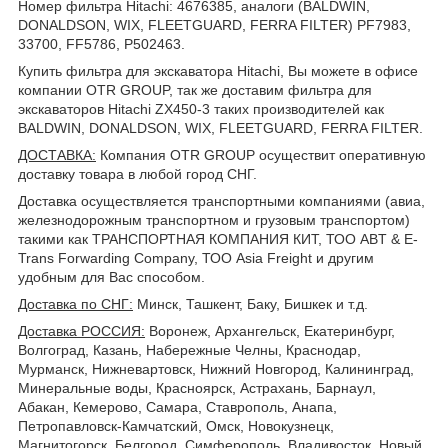
Номер фильтра Hitachi: 4676385, аналоги (BALDWIN,
DONALDSON, WIX, FLEETGUARD, FERRA FILTER) PF7983,
33700, FF5786, P502463.
Купить фильтра для экскаватора Hitachi, Вы можете в офисе
компании OTR GROUP, так же доставим фильтра для
экскаваторов Hitachi ZX450-3 таких производителей как
BALDWIN, DONALDSON, WIX, FLEETGUARD, FERRA FILTER.
ДОСТАВКА
:
Компания OTR GROUP осуществит оперативную
доставку товара в любой город СНГ.
Доставка осуществляется транспортными компаниями (авиа,
железнодорожным транспортном и грузовым транспортом)
такими как ТРАНСПОРТНАЯ КОМПАНИЯ КИТ, ТОО ABT & E-
Trans Forwarding Company, ТОО Asia Freight и другим
удобным для Вас способом.
Доставка по СНГ:
Минск, Ташкент, Баку, Бишкек и т.д.
Доставка РОССИЯ:
Воронеж, Архангельск, Екатеринбург,
Волгоград, Казань, Набережные Челны, Краснодар,
Мурманск, Нижневартовск, Нижний Новгород, Калининград,
Минеральные воды, Красноярск, Астрахань, Барнаул,
Абакан, Кемерово, Самара, Ставрополь, Анапа,
Петропавловск-Камчатский, Омск, Новокузнецк,
Магнитогорск, Белгород, Симферополь, Владивосток, Новый