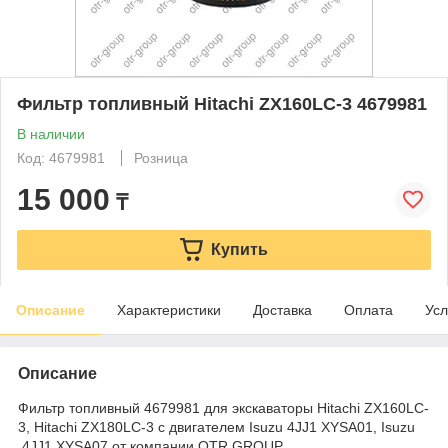
Фильтр топливный Hitachi ZX160LC-3 4679981
В наличии
Код: 4679981
Розница
15 000
₸
Купить
Описание
Характеристики
Доставка
Оплата
Усл
Описание
Фильтр топливный 4679981 для экскаваторы Hitachi ZX160LC-
3, Hitachi ZX180LC-3 с двигателем Isuzu 4JJ1 XYSA01, Isuzu
4JJ1 XYSA07 от компании OTR GROUP.