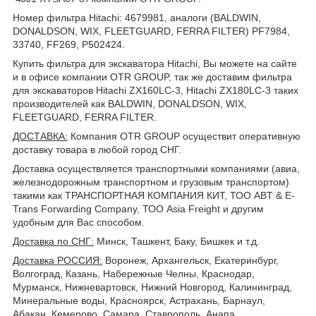
Номер фильтра Hitachi: 4679981, аналоги (BALDWIN,
DONALDSON, WIX, FLEETGUARD, FERRA FILTER) PF7984,
33740, FF269, P502424.
Купить фильтра для экскаватора Hitachi, Вы можете на сайте
и в офисе компании OTR GROUP, так же доставим фильтра
для экскаваторов Hitachi ZX160LC-3, Hitachi ZX180LC-3 таких
производителей как BALDWIN, DONALDSON, WIX,
FLEETGUARD, FERRA FILTER.
ДОСТАВКА
:
Компания OTR GROUP осуществит оперативную
доставку товара в любой город СНГ.
Доставка осуществляется транспортными компаниями (авиа,
железнодорожным транспортном и грузовым транспортом)
такими как ТРАНСПОРТНАЯ КОМПАНИЯ КИТ, ТОО ABT & E-
Trans Forwarding Company, ТОО Asia Freight и другим
удобным для Вас способом.
Доставка по СНГ:
Минск, Ташкент, Баку, Бишкек и т.д.
Доставка РОССИЯ:
Воронеж, Архангельск, Екатеринбург,
Волгоград, Казань, Набережные Челны, Краснодар,
Мурманск, Нижневартовск, Нижний Новгород, Калининград,
Минеральные воды, Красноярск, Астрахань, Барнаул,
Абакан, Кемерово, Самара, Ставрополь, Анапа,