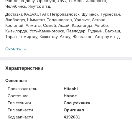
Ростов на Дону, Оренбург, УФА, Тюмень, Хабаровск,
Челябинск, Якутск и т.д.
Доставка КАЗАХСТАН:
Петропавловск, Щучинск, Туркестан,
Экибастуз, Шымкент, Талдыкорган, Уральск, Астана,
Костанай, Алматы, Семей, Аксай, Караганда, Актобе,
Кызылорда, Усть-Каменогорск, Павлодар, Рудный, Балхаш,
Тараз, Темиртау, Кокшетау, Актау, Жезказган, Атырау и т. д.
Скрыть
Характеристики
Основные
Производитель
Hitachi
Состояние
Новое
Тип техники
Спецтехника
Тип запчасти
Оригинал
Код запчасти
4192631