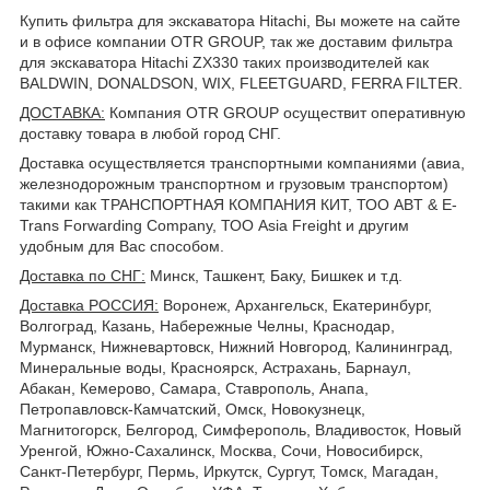
Купить фильтра для экскаватора Hitachi, Вы можете на сайте
и в офисе компании OTR GROUP, так же доставим фильтра
для экскаватора Hitachi ZX330 таких производителей как
BALDWIN, DONALDSON, WIX, FLEETGUARD, FERRA FILTER.
ДОСТАВКА
:
Компания OTR GROUP осуществит оперативную
доставку товара в любой город СНГ.
Доставка осуществляется транспортными компаниями (авиа,
железнодорожным транспортном и грузовым транспортом)
такими как ТРАНСПОРТНАЯ КОМПАНИЯ КИТ, ТОО ABT & E-
Trans Forwarding Company, ТОО Asia Freight и другим
удобным для Вас способом.
Доставка по СНГ:
Минск, Ташкент, Баку, Бишкек и т.д.
Доставка РОССИЯ:
Воронеж, Архангельск, Екатеринбург,
Волгоград, Казань, Набережные Челны, Краснодар,
Мурманск, Нижневартовск, Нижний Новгород, Калининград,
Минеральные воды, Красноярск, Астрахань, Барнаул,
Абакан, Кемерово, Самара, Ставрополь, Анапа,
Петропавловск-Камчатский, Омск, Новокузнецк,
Магнитогорск, Белгород, Симферополь, Владивосток, Новый
Уренгой, Южно-Сахалинск, Москва, Сочи, Новосибирск,
Санкт-Петербург, Пермь, Иркутск, Сургут, Томск, Магадан,