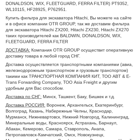
DONALDSON, WIX, FLEETGUARD, FERRA FILTER) PT9352,
WL10115, HF28925, P762951.
Купить фильтра для экскаватора Hitachi, Вы можете на сайте
и в офисе компании OTR GROUP, так же доставим фильтра
для экскаватора Hitachi ZX200, Hitachi ZX230, Hitachi ZX270
таких производителей как BALDWIN, DONALDSON, WIX,
FLEETGUARD, FERRA FILTER
ДОСТАВКА
:
Компания OTR GROUP осуществит оперативную
доставку товара в любой город СНГ.
Доставка осуществляется транспортными компаниями (авиа,
железнодорожным транспортном и грузовым транспортом)
такими как ТРАНСПОРТНАЯ КОМПАНИЯ КИТ, ТОО ABT & E-
Trans Forwarding Company, ТОО Asia Freight и другим
удобным для Вас способом.
Доставка по СНГ:
Минск, Ташкент, Баку, Бишкек и т.д.
Доставка РОССИЯ:
Воронеж, Архангельск, Екатеринбург,
Волгоград, Казань, Набережные Челны, Краснодар,
Мурманск, Нижневартовск, Нижний Новгород, Калининград,
Минеральные воды, Красноярск, Астрахань, Барнаул,
Абакан, Кемерово, Самара, Ставрополь, Анапа,
Петропавловск-Камчатский, Омск, Новокузнецк,