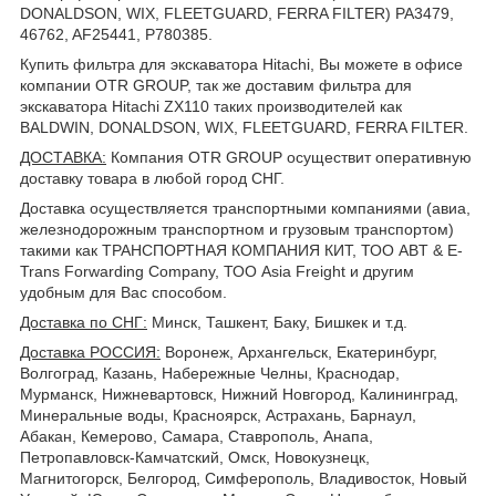
DONALDSON, WIX, FLEETGUARD, FERRA FILTER) PA3479,
46762, AF25441, P780385.
Купить фильтра для экскаватора Hitachi, Вы можете в офисе
компании OTR GROUP, так же доставим фильтра для
экскаватора Hitachi ZX110 таких производителей как
BALDWIN, DONALDSON, WIX, FLEETGUARD, FERRA FILTER.
ДОСТАВКА
:
Компания OTR GROUP осуществит оперативную
доставку товара в любой город СНГ.
Доставка осуществляется транспортными компаниями (авиа,
железнодорожным транспортном и грузовым транспортом)
такими как ТРАНСПОРТНАЯ КОМПАНИЯ КИТ, ТОО ABT & E-
Trans Forwarding Company, ТОО Asia Freight и другим
удобным для Вас способом.
Доставка по СНГ:
Минск, Ташкент, Баку, Бишкек и т.д.
Доставка РОССИЯ:
Воронеж, Архангельск, Екатеринбург,
Волгоград, Казань, Набережные Челны, Краснодар,
Мурманск, Нижневартовск, Нижний Новгород, Калининград,
Минеральные воды, Красноярск, Астрахань, Барнаул,
Абакан, Кемерово, Самара, Ставрополь, Анапа,
Петропавловск-Камчатский, Омск, Новокузнецк,
Магнитогорск, Белгород, Симферополь, Владивосток, Новый