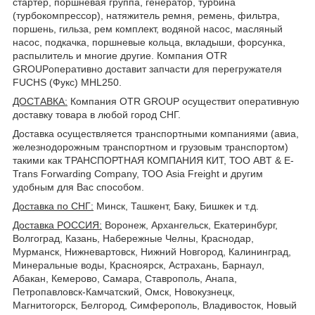
стартер, поршневая группа, генератор, турбина
(турбокомпрессор), натяжитель ремня, ремень, фильтра,
поршень, гильза, рем комплект, водяной насос, масляный
насос, подкачка, поршневые кольца, вкладыши, форсунка,
распылитель и многие другие. Компания OTR
GROUPоперативно доставит запчасти для перегружателя
FUCHS (Фукс) MHL250.
ДОСТАВКА
:
Компания OTR GROUP осуществит оперативную
доставку товара в любой город СНГ.
Доставка осуществляется транспортными компаниями (авиа,
железнодорожным транспортном и грузовым транспортом)
такими как ТРАНСПОРТНАЯ КОМПАНИЯ КИТ, ТОО ABT & E-
Trans Forwarding Company, ТОО Asia Freight и другим
удобным для Вас способом.
Доставка по СНГ:
Минск, Ташкент, Баку, Бишкек и т.д.
Доставка РОССИЯ:
Воронеж, Архангельск, Екатеринбург,
Волгоград, Казань, Набережные Челны, Краснодар,
Мурманск, Нижневартовск, Нижний Новгород, Калининград,
Минеральные воды, Красноярск, Астрахань, Барнаул,
Абакан, Кемерово, Самара, Ставрополь, Анапа,
Петропавловск-Камчатский, Омск, Новокузнецк,
Магнитогорск, Белгород, Симферополь, Владивосток, Новый