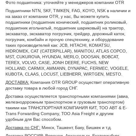
Фото подшипника: уточняйте у менеджеров компании OTR
Подшипники NTN, SKF, TIMKEN, FAG, KOYO, NSK в наличии и
на заказ от компании OTR, у нас, Вы можете купить
подшипники (подшипник конический, подшипник роликовый,
подшипник игольчатый, подшипник шариковый) на трактор,
экскаватор, экскаватор погрузчик, грейдер, дорожный каток,
погрузчик, комбайн и прочую спецтехнику, и оборудование
таких производителей как: JCB, HITACHI, KOMATSU,
HIDROMEK, CAT (CATERPILLAR), MANITOU, ATLAS COPCO,
MST, CUKUROVA, HYUNDAI, MERLO, DOOSAN, BOBCAT,
TEREX, VOLVO, CASE, JONH DEERE, FUCHS, NEW
HOLLAND, CARMIX, AMMANN, DYNAPAC, FERMEC, VOGELE,
KUBOTA, CLAAS, LOCUST, LIEBHERR, WIRTGEN, MESTO.
ДОСТАВКА
:
Компания OTR GROUP осуществит оперативную
доставку товара в любой город СНГ.
Доставка осуществляется транспортными компаниями (авиа,
железнодорожным транспортном и грузовым транспортом)
такими как ТРАНСПОРТНАЯ КОМПАНИЯ КИТ, ТОО ABT & E-
Trans Forwarding Company, ТОО Asia Freight и другим
удобным для Вас способом.
Доставка по СНГ:
Минск, Ташкент, Баку, Бишкек и т.д.
Доставка РОССИЯ:
Воронеж, Архангельск, Екатеринбург,