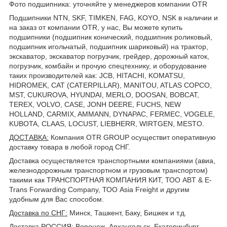
Фото подшипника: уточняйте у менеджеров компании OTR
Подшипники NTN, SKF, TIMKEN, FAG, KOYO, NSK в наличии и
на заказ от компании OTR, у нас, Вы можете купить
подшипники (подшипник конический, подшипник роликовый,
подшипник игольчатый, подшипник шариковый) на трактор,
экскаватор, экскаватор погрузчик, грейдер, дорожный каток,
погрузчик, комбайн и прочую спецтехнику, и оборудование
таких производителей как: JCB, HITACHI, KOMATSU,
HIDROMEK, CAT (CATERPILLAR), MANITOU, ATLAS COPCO,
MST, CUKUROVA, HYUNDAI, MERLO, DOOSAN, BOBCAT,
TEREX, VOLVO, CASE, JONH DEERE, FUCHS, NEW
HOLLAND, CARMIX, AMMANN, DYNAPAC, FERMEC, VOGELE,
KUBOTA, CLAAS, LOCUST, LIEBHERR, WIRTGEN, MESTO.
ДОСТАВКА
:
Компания OTR GROUP осуществит оперативную
доставку товара в любой город СНГ.
Доставка осуществляется транспортными компаниями (авиа,
железнодорожным транспортном и грузовым транспортом)
такими как ТРАНСПОРТНАЯ КОМПАНИЯ КИТ, ТОО ABT & E-
Trans Forwarding Company, ТОО Asia Freight и другим
удобным для Вас способом.
Доставка по СНГ:
Минск, Ташкент, Баку, Бишкек и т.д.
Доставка РОССИЯ:
Воронеж, Архангельск, Екатеринбург,