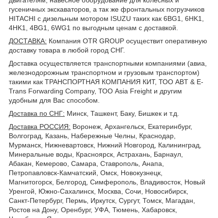
гусеничных экскаваторов, а так же фронтальных погрузчиков
HITACHI с дизельным мотором ISUZU таких как 6BG1, 6HK1,
4HK1, 4BG1, 6WG1 по выгодным ценам с доставкой.
ДОСТАВКА
:
Компания OTR GROUP осуществит оперативную
доставку товара в любой город СНГ.
Доставка осуществляется транспортными компаниями (авиа,
железнодорожным транспортном и грузовым транспортом)
такими как ТРАНСПОРТНАЯ КОМПАНИЯ КИТ, ТОО ABT & E-
Trans Forwarding Company, ТОО Asia Freight и другим
удобным для Вас способом.
Доставка по СНГ:
Минск, Ташкент, Баку, Бишкек и т.д.
Доставка РОССИЯ:
Воронеж, Архангельск, Екатеринбург,
Волгоград, Казань, Набережные Челны, Краснодар,
Мурманск, Нижневартовск, Нижний Новгород, Калининград,
Минеральные воды, Красноярск, Астрахань, Барнаул,
Абакан, Кемерово, Самара, Ставрополь, Анапа,
Петропавловск-Камчатский, Омск, Новокузнецк,
Магнитогорск, Белгород, Симферополь, Владивосток, Новый
Уренгой, Южно-Сахалинск, Москва, Сочи, Новосибирск,
Санкт-Петербург, Пермь, Иркутск, Сургут, Томск, Магадан,
Ростов на Дону, Оренбург, УФА, Тюмень, Хабаровск,