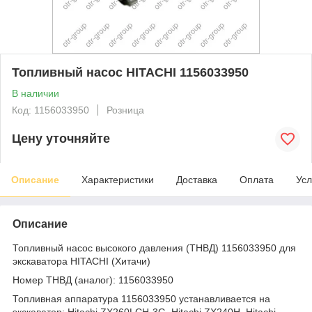
Топливный насос HITACHI 1156033950
В наличии
Код: 1156033950
Розница
Цену уточняйте
Описание
Характеристики
Доставка
Оплата
Усл
Описание
Топливный насос высокого давления (ТНВД) 1156033950 для
экскаватора HITACHI (Хитачи)
Номер ТНВД (аналог): 1156033950
Топливная аппаратура 1156033950 устанавливается на
экскаватор: Hitachi ZX260LCH-3G, Hitachi ZX240H, Hitachi