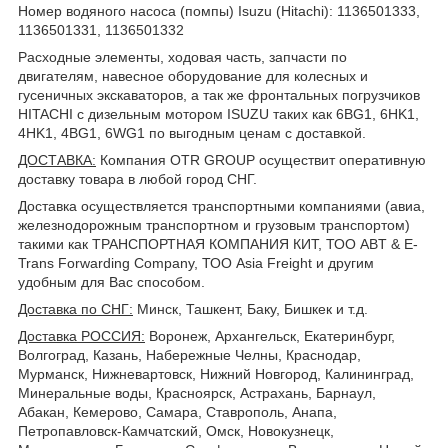
Номер водяного насоса (помпы) Isuzu (Hitachi): 1136501333,
1136501331, 1136501332
Расходные элементы, ходовая часть, запчасти по
двигателям, навесное оборудование для колесных и
гусеничных экскаваторов, а так же фронтальных погрузчиков
HITACHI с дизельным мотором ISUZU таких как 6BG1, 6HK1,
4HK1, 4BG1, 6WG1 по выгодным ценам с доставкой.
ДОСТАВКА
:
Компания OTR GROUP осуществит оперативную
доставку товара в любой город СНГ.
Доставка осуществляется транспортными компаниями (авиа,
железнодорожным транспортном и грузовым транспортом)
такими как ТРАНСПОРТНАЯ КОМПАНИЯ КИТ, ТОО ABT & E-
Trans Forwarding Company, ТОО Asia Freight и другим
удобным для Вас способом.
Доставка по СНГ:
Минск, Ташкент, Баку, Бишкек и т.д.
Доставка РОССИЯ:
Воронеж, Архангельск, Екатеринбург,
Волгоград, Казань, Набережные Челны, Краснодар,
Мурманск, Нижневартовск, Нижний Новгород, Калининград,
Минеральные воды, Красноярск, Астрахань, Барнаул,
Абакан, Кемерово, Самара, Ставрополь, Анапа,
Петропавловск-Камчатский, Омск, Новокузнецк,