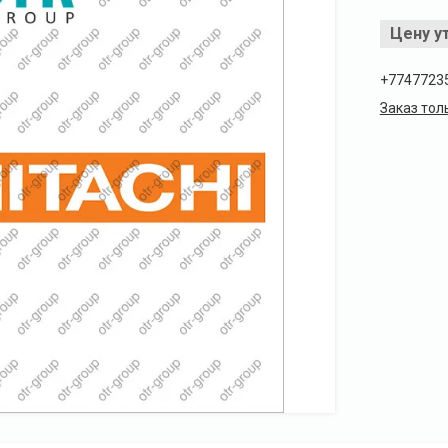
Цену у
+7747723
Заказ тол