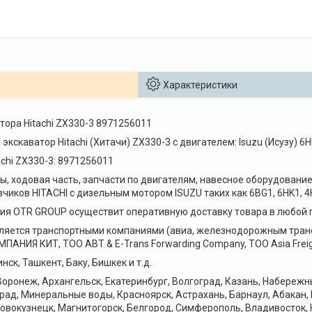
Характеристики
тора Hitachi ZX330-3 8971256011
экскаватор Hitachi (Хитачи) ZX330-3 с двигателем: Isuzu (Исузу) 
chi ZX330-3: 8971256011
, ходовая часть, запчасти по двигателям, навесное оборудование 
чиков HITACHI с дизельным мотором ISUZU таких как 6BG1, 6HK1, 4
я OTR GROUP осуществит оперативную доставку товара в любой г
ляется транспортными компаниями (авиа, железнодорожным транс
НИЯ КИТ, ТОО ABT & E-Trans Forwarding Company, ТОО Asia Freig
нск, Ташкент, Баку, Бишкек и т.д.
оронеж, Архангельск, Екатеринбург, Волгоград, Казань, Набереж
рад, Минеральные воды, Красноярск, Астрахань, Барнаул, Абакан,
Новокузнецк, Магнитогорск, Белгород, Симферополь, Владивосток, 