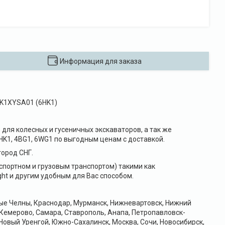
Информация для заказа
6HK1XYSA01 (6HK1)
для колесных и гусеничных экскаваторов, а так же
HK1, 4BG1, 6WG1 по выгодным ценам с доставкой.
ород СНГ.
портном и грузовым транспортом) такими как
ht и другим удобным для Вас способом.
ные Челны, Краснодар, Мурманск, Нижневартовск, Нижний
 Кемерово, Самара, Ставрополь, Анапа, Петропавловск-
Новый Уренгой, Южно-Сахалинск, Москва, Сочи, Новосибирск,