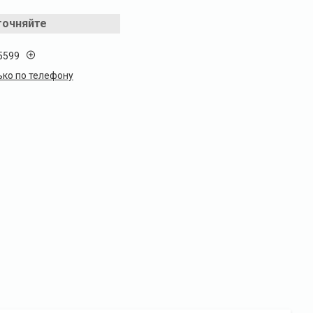
точняйте
5599
ько по телефону