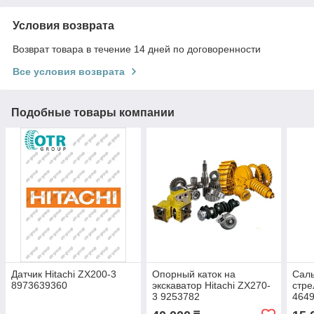
Условия возврата
Возврат товара в течение 14 дней по договоренности
Все условия возврата
Подобные товары компании
Датчик Hitachi ZX200-3
Опорный каток на
Саль
8973639360
экскаватор Hitachi ZX270-
стре
3 9253782
464