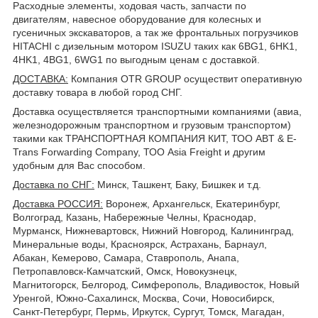
Расходные элементы, ходовая часть, запчасти по
двигателям, навесное оборудование для колесных и
гусеничных экскаваторов, а так же фронтальных погрузчиков
HITACHI с дизельным мотором ISUZU таких как 6BG1, 6HK1,
4HK1, 4BG1, 6WG1 по выгодным ценам с доставкой.
ДОСТАВКА
:
Компания OTR GROUP осуществит оперативную
доставку товара в любой город СНГ.
Доставка осуществляется транспортными компаниями (авиа,
железнодорожным транспортном и грузовым транспортом)
такими как ТРАНСПОРТНАЯ КОМПАНИЯ КИТ, ТОО ABT & E-
Trans Forwarding Company, ТОО Asia Freight и другим
удобным для Вас способом.
Доставка по СНГ:
Минск, Ташкент, Баку, Бишкек и т.д.
Доставка РОССИЯ:
Воронеж, Архангельск, Екатеринбург,
Волгоград, Казань, Набережные Челны, Краснодар,
Мурманск, Нижневартовск, Нижний Новгород, Калининград,
Минеральные воды, Красноярск, Астрахань, Барнаул,
Абакан, Кемерово, Самара, Ставрополь, Анапа,
Петропавловск-Камчатский, Омск, Новокузнецк,
Магнитогорск, Белгород, Симферополь, Владивосток, Новый
Уренгой, Южно-Сахалинск, Москва, Сочи, Новосибирск,
Санкт-Петербург, Пермь, Иркутск, Сургут, Томск, Магадан,