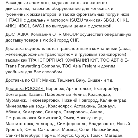
Расходные элементы, ходовая часть, запчасти по
двигателям, навесное оборудование для колесных и
гусеничных экскаваторов, а так же фронтальных погрузчиков
HITACHI с дизельным мотором ISUZU таких как 6BG1, 6HK1,
4HK1, 4BG1, 6WG1 по выгодным ценам с доставкой.
ДОСТАВКА
:
Компания OTR GROUP осуществит оперативную
доставку товара в любой город СНГ.
Доставка осуществляется транспортными компаниями (авиа,
железнодорожным транспортном и грузовым транспортом)
такими как ТРАНСПОРТНАЯ КОМПАНИЯ КИТ, ТОО ABT & E-
Trans Forwarding Company, ТОО Asia Freight и другим
удобным для Вас способом.
Доставка по СНГ:
Минск, Ташкент, Баку, Бишкек и т.д.
Доставка РОССИЯ:
Воронеж, Архангельск, Екатеринбург,
Волгоград, Казань, Набережные Челны, Краснодар,
Мурманск, Нижневартовск, Нижний Новгород, Калининград,
Минеральные воды, Красноярск, Астрахань, Барнаул,
Абакан, Кемерово, Самара, Ставрополь, Анапа,
Петропавловск-Камчатский, Омск, Новокузнецк,
Магнитогорск, Белгород, Симферополь, Владивосток, Новый
Уренгой, Южно-Сахалинск, Москва, Сочи, Новосибирск,
Санкт-Петербург, Пермь, Иркутск, Сургут, Томск, Магадан,