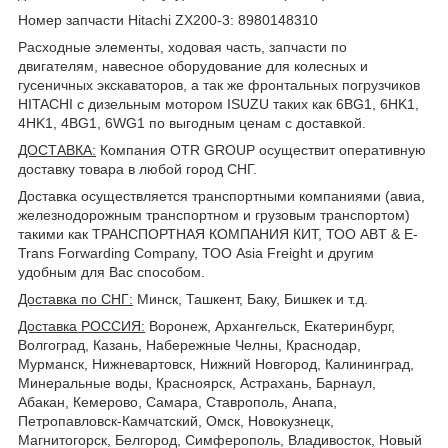
Номер запчасти Hitachi ZX200-3: 8980148310
Расходные элементы, ходовая часть, запчасти по
двигателям, навесное оборудование для колесных и
гусеничных экскаваторов, а так же фронтальных погрузчиков
HITACHI с дизельным мотором ISUZU таких как 6BG1, 6HK1,
4HK1, 4BG1, 6WG1 по выгодным ценам с доставкой.
ДОСТАВКА
:
Компания OTR GROUP осуществит оперативную
доставку товара в любой город СНГ.
Доставка осуществляется транспортными компаниями (авиа,
железнодорожным транспортном и грузовым транспортом)
такими как ТРАНСПОРТНАЯ КОМПАНИЯ КИТ, ТОО ABT & E-
Trans Forwarding Company, ТОО Asia Freight и другим
удобным для Вас способом.
Доставка по СНГ:
Минск, Ташкент, Баку, Бишкек и т.д.
Доставка РОССИЯ:
Воронеж, Архангельск, Екатеринбург,
Волгоград, Казань, Набережные Челны, Краснодар,
Мурманск, Нижневартовск, Нижний Новгород, Калининград,
Минеральные воды, Красноярск, Астрахань, Барнаул,
Абакан, Кемерово, Самара, Ставрополь, Анапа,
Петропавловск-Камчатский, Омск, Новокузнецк,
Магнитогорск, Белгород, Симферополь, Владивосток, Новый