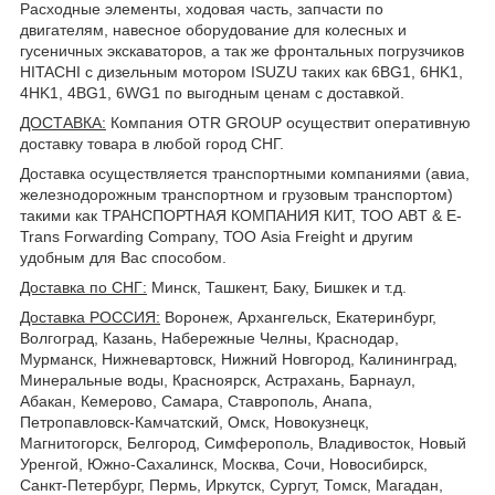
Расходные элементы, ходовая часть, запчасти по
двигателям, навесное оборудование для колесных и
гусеничных экскаваторов, а так же фронтальных погрузчиков
HITACHI с дизельным мотором ISUZU таких как 6BG1, 6HK1,
4HK1, 4BG1, 6WG1 по выгодным ценам с доставкой.
ДОСТАВКА
:
Компания OTR GROUP осуществит оперативную
доставку товара в любой город СНГ.
Доставка осуществляется транспортными компаниями (авиа,
железнодорожным транспортном и грузовым транспортом)
такими как ТРАНСПОРТНАЯ КОМПАНИЯ КИТ, ТОО ABT & E-
Trans Forwarding Company, ТОО Asia Freight и другим
удобным для Вас способом.
Доставка по СНГ:
Минск, Ташкент, Баку, Бишкек и т.д.
Доставка РОССИЯ:
Воронеж, Архангельск, Екатеринбург,
Волгоград, Казань, Набережные Челны, Краснодар,
Мурманск, Нижневартовск, Нижний Новгород, Калининград,
Минеральные воды, Красноярск, Астрахань, Барнаул,
Абакан, Кемерово, Самара, Ставрополь, Анапа,
Петропавловск-Камчатский, Омск, Новокузнецк,
Магнитогорск, Белгород, Симферополь, Владивосток, Новый
Уренгой, Южно-Сахалинск, Москва, Сочи, Новосибирск,
Санкт-Петербург, Пермь, Иркутск, Сургут, Томск, Магадан,