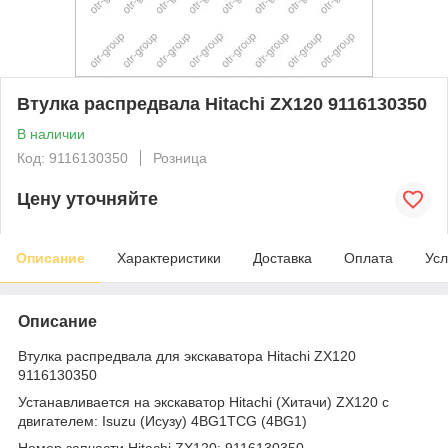
Втулка распредвала Hitachi ZX120 9116130350
В наличии
Код: 9116130350
Розница
Цену уточняйте
Описание
Характеристики
Доставка
Оплата
Усл
Описание
Втулка распредвала для экскаватора Hitachi ZX120
9116130350
Устанавливается на экскаватор Hitachi (Хитачи) ZX120 с
двигателем: Isuzu (Исузу) 4BG1TCG (4BG1)
Номер запчасти Hitachi ZX120: 9116130350