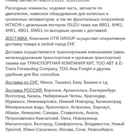
Расходные элементы, ходовая часть, запчасти по
двигателям, навесное оборудование для колесных и
гусеничных экскаваторов, а так же фронтальных погрузчиков
HITACHI с дизельным мотором ISUZU таких как 6BG1, 6HK1,
4HK1, 4BG1, 6WG1 по выгодным ценам с доставкой.
ДОСТАВКА
:
Компания OTR GROUP осуществит оперативную
доставку товара в любой город СНГ.
Доставка осуществляется транспортными компаниями (авиа,
железнодорожным транспортном и грузовым транспортом)
такими как ТРАНСПОРТНАЯ КОМПАНИЯ КИТ, ТОО ABT & E-
Trans Forwarding Company, ТОО Asia Freight и другим
удобным для Вас способом.
Доставка по СНГ:
Минск, Ташкент, Баку, Бишкек и т.д.
Доставка РОССИЯ:
Воронеж, Архангельск, Екатеринбург,
Волгоград, Казань, Набережные Челны, Краснодар,
Мурманск, Нижневартовск, Нижний Новгород, Калининград,
Минеральные воды, Красноярск, Астрахань, Барнаул,
Абакан, Кемерово, Самара, Ставрополь, Анапа,
Петропавловск-Камчатский, Омск, Новокузнецк,
Магнитогорск, Белгород, Симферополь, Владивосток, Новый
Уренгой, Южно-Сахалинск, Москва, Сочи, Новосибирск,