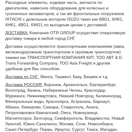
Расходные элементы, ходовая часть, запчасти по
двигателям, навесное оборудование для колесных и
гусеничных экскаваторов, а так же фронтальных погрузчиков
HITACHI с дизельным мотором ISUZU таких как 6BG1, 6HK1,
4HK1, 4BG1, 6WG1 по выгодным ценам с доставкой.
ДОСТАВКА
:
Компания OTR GROUP осуществит оперативную
доставку товара в любой город СНГ.
Доставка осуществляется транспортными компаниями (авиа,
железнодорожным транспортном и грузовым транспортом)
такими как ТРАНСПОРТНАЯ КОМПАНИЯ КИТ, ТОО ABT & E-
Trans Forwarding Company, ТОО Asia Freight и другим
удобным для Вас способом.
Доставка по СНГ:
Минск, Ташкент, Баку, Бишкек и т.д.
Доставка РОССИЯ:
Воронеж, Архангельск, Екатеринбург,
Волгоград, Казань, Набережные Челны, Краснодар,
Мурманск, Нижневартовск, Нижний Новгород, Калининград,
Минеральные воды, Красноярск, Астрахань, Барнаул,
Абакан, Кемерово, Самара, Ставрополь, Анапа,
Петропавловск-Камчатский, Омск, Новокузнецк,
Магнитогорск, Белгород, Симферополь, Владивосток, Новый
Уренгой, Южно-Сахалинск, Москва, Сочи, Новосибирск,
Санкт-Петербург, Пермь, Иркутск, Сургут, Томск, Магадан,