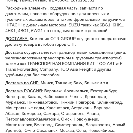
Расходные элементы, ходовая часть, запчасти по
двигателям, навесное оборудование для колесных и
гусеничных экскаваторов, а так же фронтальных погрузчиков
HITACHI с дизельным мотором ISUZU таких как 6BG1, 6HK1,
4HK1, 4BG1, 6WG1 по выгодным ценам с доставкой.
ДОСТАВКА
:
Компания OTR GROUP осуществит оперативную
доставку товара в любой город СНГ.
Доставка осуществляется транспортными компаниями (авиа,
железнодорожным транспортном и грузовым транспортом)
такими как ТРАНСПОРТНАЯ КОМПАНИЯ КИТ, ТОО ABT & E-
Trans Forwarding Company, ТОО Asia Freight и другим
удобным для Вас способом.
Доставка по СНГ:
Минск, Ташкент, Баку, Бишкек и т.д.
Доставка РОССИЯ:
Воронеж, Архангельск, Екатеринбург,
Волгоград, Казань, Набережные Челны, Краснодар,
Мурманск, Нижневартовск, Нижний Новгород, Калининград,
Минеральные воды, Красноярск, Астрахань, Барнаул,
Абакан, Кемерово, Самара, Ставрополь, Анапа,
Петропавловск-Камчатский, Омск, Новокузнецк,
Магнитогорск, Белгород, Симферополь, Владивосток, Новый
Уренгой, Южно-Сахалинск, Москва, Сочи, Новосибирск,