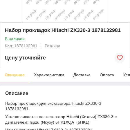
Набор прокладок Hitachi ZX330-3 1878132981
В наличии
Код: 1878132981
Розница
Цену уточняйте
Описание
Характеристики
Доставка
Оплата
Усл
Описание
Набор прокладок для экскаватора Hitachi ZX330-3
1878132981
Устанавливается на экскаватор Hitachi (Хитачи) ZX330-3 с
двигателем: Isuzu (Исузу) 6HK1XQA (6HK1)
Номер запчасти Hitachi ZX330-3: 1878132981