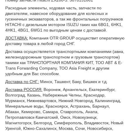
Расходные элементы, ходовая часть, запчасти по
двигателям, навесное оборудование для колесных и
гусеничных экскаваторов, а так же фронтальных погрузчиков
HITACHI с дизельным мотором ISUZU таких как 6BG1, 6HK1,
4HK1, 4BG1, 6WG1 по выгодным ценам с доставкой.
ДОСТАВКА
:
Компания OTR GROUP осуществит оперативную
доставку товара в любой город СНГ.
Доставка осуществляется транспортными компаниями (авиа,
железнодорожным транспортном и грузовым транспортом)
такими как ТРАНСПОРТНАЯ КОМПАНИЯ КИТ, ТОО ABT & E-
Trans Forwarding Company, ТОО Asia Freight и другим
удобным для Вас способом.
Доставка по СНГ:
Минск, Ташкент, Баку, Бишкек и т.д.
Доставка РОССИЯ:
Воронеж, Архангельск, Екатеринбург,
Волгоград, Казань, Набережные Челны, Краснодар,
Мурманск, Нижневартовск, Нижний Новгород, Калининград,
Минеральные воды, Красноярск, Астрахань, Барнаул,
Абакан, Кемерово, Самара, Ставрополь, Анапа,
Петропавловск-Камчатский, Омск, Новокузнецк,
Магнитогорск, Белгород, Симферополь, Владивосток, Новый
Уренгой, Южно-Сахалинск, Москва, Сочи, Новосибирск,