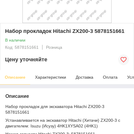
Набор прокладок Hitachi ZX200-3 5878151661
В наличии
Код: 5878151661
Розница
Цену уточняйте
Описание
Характеристики
Доставка
Оплата
Усл
Описание
Набор прокладок для экскаватора Hitachi ZX200-3
5878151661
Устанавливается на экскаватор Hitachi (Хитачи) ZX200-3 с
двигателем: Isuzu (Исузу) 4HK1XYSA02 (4HK1)
Номер запчасти Hitachi ZX200-3: 5878151661