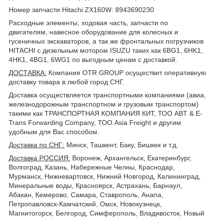
Номер запчасти Hitachi ZX160W: 8943690230
Расходные элементы, ходовая часть, запчасти по
двигателям, навесное оборудование для колесных и
гусеничных экскаваторов, а так же фронтальных погрузчиков
HITACHI с дизельным мотором ISUZU таких как 6BG1, 6HK1,
4HK1, 4BG1, 6WG1 по выгодным ценам с доставкой.
ДОСТАВКА
:
Компания OTR GROUP осуществит оперативную
доставку товара в любой город СНГ.
Доставка осуществляется транспортными компаниями (авиа,
железнодорожным транспортном и грузовым транспортом)
такими как ТРАНСПОРТНАЯ КОМПАНИЯ КИТ, ТОО ABT & E-
Trans Forwarding Company, ТОО Asia Freight и другим
удобным для Вас способом.
Доставка по СНГ:
Минск, Ташкент, Баку, Бишкек и т.д.
Доставка РОССИЯ:
Воронеж, Архангельск, Екатеринбург,
Волгоград, Казань, Набережные Челны, Краснодар,
Мурманск, Нижневартовск, Нижний Новгород, Калининград,
Минеральные воды, Красноярск, Астрахань, Барнаул,
Абакан, Кемерово, Самара, Ставрополь, Анапа,
Петропавловск-Камчатский, Омск, Новокузнецк,
Магнитогорск, Белгород, Симферополь, Владивосток, Новый