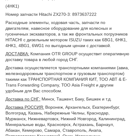
(4HK1)
Номер запчасти Hitachi ZX270-3: 8973637222
Расходные элементы, ходовая часть, запчасти по
двигателям, навесное оборудование для колесных и
гусеничных экскаваторов, а так же фронтальных погрузчиков
HITACHI с дизельным мотором ISUZU таких как 6BG1, 6HK1,
4HK1, 4BG1, 6WG1 по выгодным ценам с доставкой.
ДОСТАВКА
:
Компания OTR GROUP осуществит оперативную
доставку товара в любой город СНГ.
Доставка осуществляется транспортными компаниями (авиа,
железнодорожным транспортном и грузовым транспортом)
такими как ТРАНСПОРТНАЯ КОМПАНИЯ КИТ, ТОО ABT & E-
Trans Forwarding Company, ТОО Asia Freight и другим
удобным для Вас способом.
Доставка по СНГ:
Минск, Ташкент, Баку, Бишкек и т.д.
Доставка РОССИЯ:
Воронеж, Архангельск, Екатеринбург,
Волгоград, Казань, Набережные Челны, Краснодар,
Мурманск, Нижневартовск, Нижний Новгород, Калининград,
Минеральные воды, Красноярск, Астрахань, Барнаул,
Абакан, Кемерово, Самара, Ставрополь, Анапа,
Петропавловск-Камчатский, Омск, Новокузнецк,