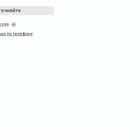
точняйте
5599
ько по телефону