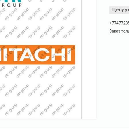
Цену у
+7747723
Заказ тол