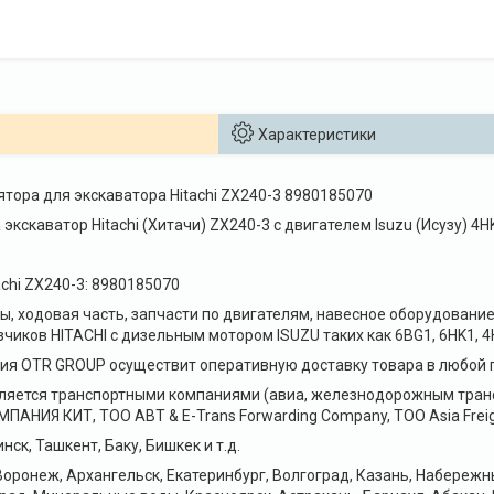
Характеристики
тора для экскаватора Hitachi ZX240-3 8980185070
 экскаватор Hitachi (Хитачи) ZX240-3 с двигателем Isuzu (Исузу)
chi ZX240-3: 8980185070
, ходовая часть, запчасти по двигателям, навесное оборудование 
чиков HITACHI с дизельным мотором ISUZU таких как 6BG1, 6HK1, 4
я OTR GROUP осуществит оперативную доставку товара в любой г
ляется транспортными компаниями (авиа, железнодорожным транс
НИЯ КИТ, ТОО ABT & E-Trans Forwarding Company, ТОО Asia Freig
нск, Ташкент, Баку, Бишкек и т.д.
оронеж, Архангельск, Екатеринбург, Волгоград, Казань, Набереж