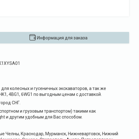
Информация для заказа
 4HK1XYSA01
для колесных и гусеничных экскаваторов, а так же
HK1, 4BG1, 6WG1 по выгодным ценам с доставкой.
ород СНГ.
портном и грузовым транспортом) такими как
ht и другим удобным для Вас способом.
ные Челны, Краснодар, Мурманск, Нижневартовск, Нижний