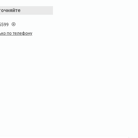
точняйте
5599
ько по телефону