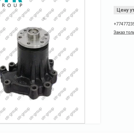
Цену у
+7747723
Заказ тол