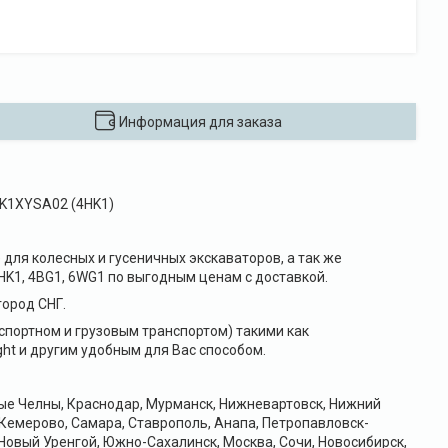
Информация для заказа
 4HK1XYSA02 (4HK1)
для колесных и гусеничных экскаваторов, а так же
HK1, 4BG1, 6WG1 по выгодным ценам с доставкой.
ород СНГ.
портном и грузовым транспортом) такими как
ht и другим удобным для Вас способом.
ные Челны, Краснодар, Мурманск, Нижневартовск, Нижний
 Кемерово, Самара, Ставрополь, Анапа, Петропавловск-
Новый Уренгой, Южно-Сахалинск, Москва, Сочи, Новосибирск,