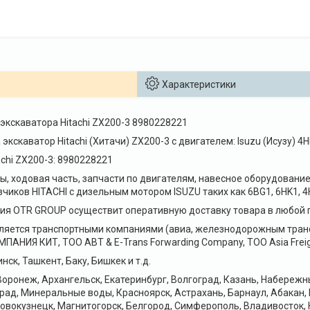
Характеристики
экскаватора Hitachi ZX200-3 8980228221
 экскаватор Hitachi (Хитачи) ZX200-3 с двигателем: Isuzu (Исузу)
chi ZX200-3: 8980228221
, ходовая часть, запчасти по двигателям, навесное оборудование 
чиков HITACHI с дизельным мотором ISUZU таких как 6BG1, 6HK1, 4
я OTR GROUP осуществит оперативную доставку товара в любой г
ляется транспортными компаниями (авиа, железнодорожным транс
НИЯ КИТ, ТОО ABT & E-Trans Forwarding Company, ТОО Asia Freig
нск, Ташкент, Баку, Бишкек и т.д.
оронеж, Архангельск, Екатеринбург, Волгоград, Казань, Набереж
рад, Минеральные воды, Красноярск, Астрахань, Барнаул, Абакан,
Новокузнецк, Магнитогорск, Белгород, Симферополь, Владивосток, 