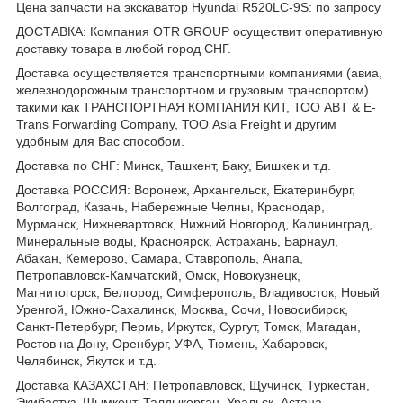
Цена запчасти на экскаватор Hyundai R520LC-9S: по запросу
ДОСТАВКА: Компания OTR GROUP осуществит оперативную
доставку товара в любой город СНГ.
Доставка осуществляется транспортными компаниями (авиа,
железнодорожным транспортном и грузовым транспортом)
такими как ТРАНСПОРТНАЯ КОМПАНИЯ КИТ, ТОО ABT & E-
Trans Forwarding Company, ТОО Asia Freight и другим
удобным для Вас способом.
Доставка по СНГ: Минск, Ташкент, Баку, Бишкек и т.д.
Доставка РОССИЯ: Воронеж, Архангельск, Екатеринбург,
Волгоград, Казань, Набережные Челны, Краснодар,
Мурманск, Нижневартовск, Нижний Новгород, Калининград,
Минеральные воды, Красноярск, Астрахань, Барнаул,
Абакан, Кемерово, Самара, Ставрополь, Анапа,
Петропавловск-Камчатский, Омск, Новокузнецк,
Магнитогорск, Белгород, Симферополь, Владивосток, Новый
Уренгой, Южно-Сахалинск, Москва, Сочи, Новосибирск,
Санкт-Петербург, Пермь, Иркутск, Сургут, Томск, Магадан,
Ростов на Дону, Оренбург, УФА, Тюмень, Хабаровск,
Челябинск, Якутск и т.д.
Доставка КАЗАХСТАН: Петропавловск, Щучинск, Туркестан,
Экибастуз, Шымкент, Талдыкорган, Уральск, Астана,