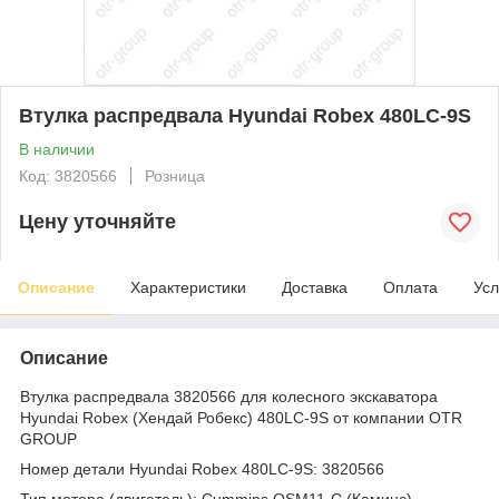
Втулка распредвала Hyundai Robex 480LC-9S
В наличии
Код: 3820566
Розница
Цену уточняйте
Описание
Характеристики
Доставка
Оплата
Усл
Описание
Втулка распредвала 3820566 для колесного экскаватора
Hyundai Robex (Хендай Робекс) 480LC-9S от компании OTR
GROUP
Номер детали Hyundai Robex 480LC-9S: 3820566
Тип мотора (двигатель): Cummins QSM11-C (Каминс)