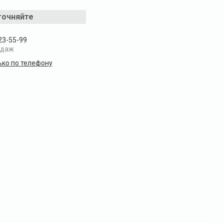
точняйте
23-55-99
одаж
ько по телефону