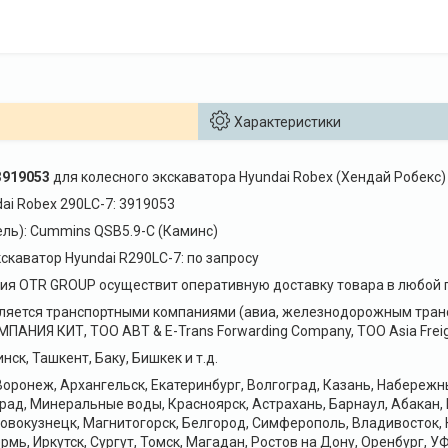
Характеристики
3919053
для колесного экскаватора Hyundai Robex (Хендай Робекс
ai Robex 290LC-7: 3919053
ель): Cummins QSB5.9-C (Каминс)
скаватор Hyundai R290LC-7: по запросу
я OTR GROUP осуществит оперативную доставку товара в любой г
ляется транспортными компаниями (авиа, железнодорожным транс
НИЯ КИТ, ТОО ABT & E-Trans Forwarding Company, ТОО Asia Freig
нск, Ташкент, Баку, Бишкек и т.д.
оронеж, Архангельск, Екатеринбург, Волгоград, Казань, Набереж
рад, Минеральные воды, Красноярск, Астрахань, Барнаул, Абакан,
Новокузнецк, Магнитогорск, Белгород, Симферополь, Владивосток, 
рмь, Иркутск, Сургут, Томск, Магадан, Ростов на Дону, Оренбург, УФ