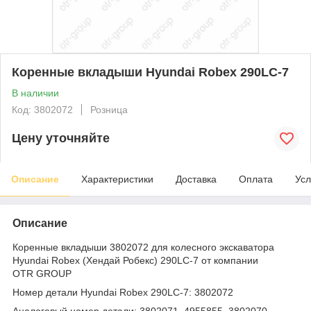
Коренные вкладыши Hyundai Robex 290LC-7
В наличии
Код: 3802072
Розница
Цену уточняйте
Описание
Характеристики
Доставка
Оплата
Усл
Описание
Коренные вкладыши 3802072 для колесного экскаватора
Hyundai Robex (Хендай Робекс) 290LC-7 от компании
OTR GROUP
Номер детали Hyundai Robex 290LC-7: 3802072
Аналоговый номер детали: 3802071, 4955855, 3802070,