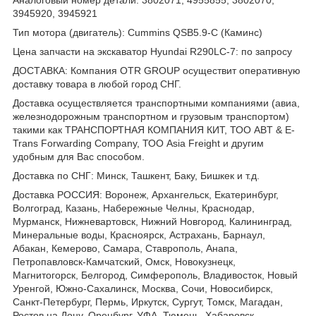
3945920, 3945921
Тип мотора (двигатель): Cummins QSB5.9-C (Каминс)
Цена запчасти на экскаватор Hyundai R290LC-7: по запросу
ДОСТАВКА: Компания OTR GROUP осуществит оперативную
доставку товара в любой город СНГ.
Доставка осуществляется транспортными компаниями (авиа,
железнодорожным транспортном и грузовым транспортом)
такими как ТРАНСПОРТНАЯ КОМПАНИЯ КИТ, ТОО ABT & E-
Trans Forwarding Company, ТОО Asia Freight и другим
удобным для Вас способом.
Доставка по СНГ: Минск, Ташкент, Баку, Бишкек и т.д.
Доставка РОССИЯ: Воронеж, Архангельск, Екатеринбург,
Волгоград, Казань, Набережные Челны, Краснодар,
Мурманск, Нижневартовск, Нижний Новгород, Калининград,
Минеральные воды, Красноярск, Астрахань, Барнаул,
Абакан, Кемерово, Самара, Ставрополь, Анапа,
Петропавловск-Камчатский, Омск, Новокузнецк,
Магнитогорск, Белгород, Симферополь, Владивосток, Новый
Уренгой, Южно-Сахалинск, Москва, Сочи, Новосибирск,
Санкт-Петербург, Пермь, Иркутск, Сургут, Томск, Магадан,
Ростов на Дону, Оренбург, УФА, Тюмень, Хабаровск,