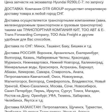
Цена запчасти на экскаватор Hyundai R290LC-7: по запросу
ДОСТАВКА: Компания OTR GROUP осуществит оперативную
доставку товара в любой город СНГ.
Доставка осуществляется транспортными компаниями (авиа,
железнодорожным транспортном и грузовым транспортом)
такими как ТРАНСПОРТНАЯ КОМПАНИЯ КИТ, ТОО ABT & E-
Trans Forwarding Company, ТОО Asia Freight и другим
удобным для Вас способом.
Доставка по СНГ: Минск, Ташкент, Баку, Бишкек и т.д.
Доставка РОССИЯ: Воронеж, Архангельск, Екатеринбург,
Волгоград, Казань, Набережные Челны, Краснодар,
Мурманск, Нижневартовск, Нижний Новгород, Калининград,
Минеральные воды, Красноярск, Астрахань, Барнаул,
Абакан, Кемерово, Самара, Ставрополь, Анапа,
Петропавловск-Камчатский, Омск, Новокузнецк,
Магнитогорск, Белгород, Симферополь, Владивосток, Новый
Уренгой, Южно-Сахалинск, Москва, Сочи, Новосибирск,
Санкт-Петербург, Пермь, Иркутск, Сургут, Томск, Магадан,
Ростов на Дону, Оренбург, УФА, Тюмень, Хабаровск,
Челябинск, Якутск и т.д.
Доставка КАЗАХСТАН: Петропавловск, Щучинск, Туркестан,
Экибастуз, Шымкент, Талдыкорган, Уральск, Астана,