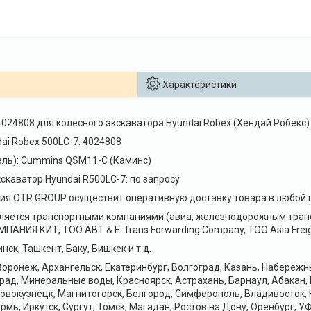
Характеристики
024808 для колесного экскаватора Hyundai Robex (Хендай Робекс
ai Robex 500LC-7: 4024808
ель): Cummins QSM11-C (Каминс)
скаватор Hyundai R500LC-7: по запросу
я OTR GROUP осуществит оперативную доставку товара в любой г
ляется транспортными компаниями (авиа, железнодорожным транс
НИЯ КИТ, ТОО ABT & E-Trans Forwarding Company, ТОО Asia Freig
нск, Ташкент, Баку, Бишкек и т.д.
оронеж, Архангельск, Екатеринбург, Волгоград, Казань, Набереж
рад, Минеральные воды, Красноярск, Астрахань, Барнаул, Абакан,
Новокузнецк, Магнитогорск, Белгород, Симферополь, Владивосток, 
рмь, Иркутск, Сургут, Томск, Магадан, Ростов на Дону, Оренбург, УФ