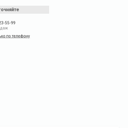
точняйте
23-55-99
одаж
ько по телефону