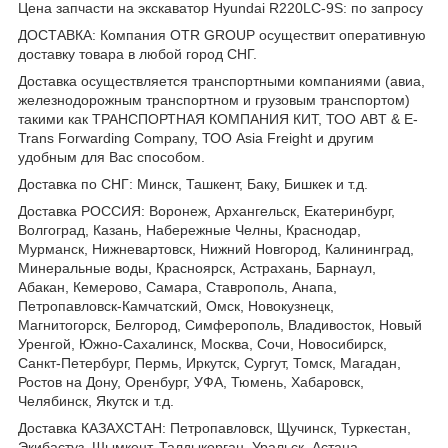
Цена запчасти на экскаватор Hyundai R220LC-9S: по запросу
ДОСТАВКА: Компания OTR GROUP осуществит оперативную
доставку товара в любой город СНГ.
Доставка осуществляется транспортными компаниями (авиа,
железнодорожным транспортном и грузовым транспортом)
такими как ТРАНСПОРТНАЯ КОМПАНИЯ КИТ, ТОО ABT & E-
Trans Forwarding Company, ТОО Asia Freight и другим
удобным для Вас способом.
Доставка по СНГ: Минск, Ташкент, Баку, Бишкек и т.д.
Доставка РОССИЯ: Воронеж, Архангельск, Екатеринбург,
Волгоград, Казань, Набережные Челны, Краснодар,
Мурманск, Нижневартовск, Нижний Новгород, Калининград,
Минеральные воды, Красноярск, Астрахань, Барнаул,
Абакан, Кемерово, Самара, Ставрополь, Анапа,
Петропавловск-Камчатский, Омск, Новокузнецк,
Магнитогорск, Белгород, Симферополь, Владивосток, Новый
Уренгой, Южно-Сахалинск, Москва, Сочи, Новосибирск,
Санкт-Петербург, Пермь, Иркутск, Сургут, Томск, Магадан,
Ростов на Дону, Оренбург, УФА, Тюмень, Хабаровск,
Челябинск, Якутск и т.д.
Доставка КАЗАХСТАН: Петропавловск, Щучинск, Туркестан,
Экибастуз, Шымкент, Талдыкорган, Уральск, Астана,