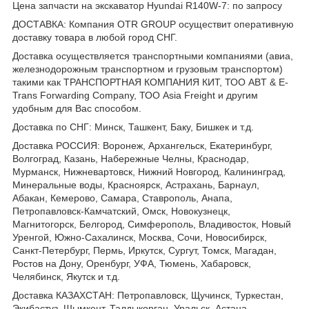
Цена запчасти на экскаватор Hyundai R140W-7: по запросу
ДОСТАВКА: Компания OTR GROUP осуществит оперативную
доставку товара в любой город СНГ.
Доставка осуществляется транспортными компаниями (авиа,
железнодорожным транспортном и грузовым транспортом)
такими как ТРАНСПОРТНАЯ КОМПАНИЯ КИТ, ТОО ABT & E-
Trans Forwarding Company, ТОО Asia Freight и другим
удобным для Вас способом.
Доставка по СНГ: Минск, Ташкент, Баку, Бишкек и т.д.
Доставка РОССИЯ: Воронеж, Архангельск, Екатеринбург,
Волгоград, Казань, Набережные Челны, Краснодар,
Мурманск, Нижневартовск, Нижний Новгород, Калининград,
Минеральные воды, Красноярск, Астрахань, Барнаул,
Абакан, Кемерово, Самара, Ставрополь, Анапа,
Петропавловск-Камчатский, Омск, Новокузнецк,
Магнитогорск, Белгород, Симферополь, Владивосток, Новый
Уренгой, Южно-Сахалинск, Москва, Сочи, Новосибирск,
Санкт-Петербург, Пермь, Иркутск, Сургут, Томск, Магадан,
Ростов на Дону, Оренбург, УФА, Тюмень, Хабаровск,
Челябинск, Якутск и т.д.
Доставка КАЗАХСТАН: Петропавловск, Щучинск, Туркестан,
Экибастуз, Шымкент, Талдыкорган, Уральск, Астана,