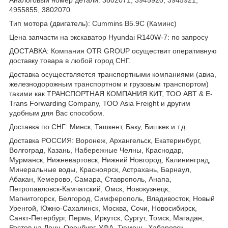
4955855, 3802070
Тип мотора (двигатель): Cummins B5.9С (Каминс)
Цена запчасти на экскаватор Hyundai R140W-7: по запросу
ДОСТАВКА: Компания OTR GROUP осуществит оперативную
доставку товара в любой город СНГ.
Доставка осуществляется транспортными компаниями (авиа,
железнодорожным транспортном и грузовым транспортом)
такими как ТРАНСПОРТНАЯ КОМПАНИЯ КИТ, ТОО ABT & E-
Trans Forwarding Company, ТОО Asia Freight и другим
удобным для Вас способом.
Доставка по СНГ: Минск, Ташкент, Баку, Бишкек и т.д.
Доставка РОССИЯ: Воронеж, Архангельск, Екатеринбург,
Волгоград, Казань, Набережные Челны, Краснодар,
Мурманск, Нижневартовск, Нижний Новгород, Калининград,
Минеральные воды, Красноярск, Астрахань, Барнаул,
Абакан, Кемерово, Самара, Ставрополь, Анапа,
Петропавловск-Камчатский, Омск, Новокузнецк,
Магнитогорск, Белгород, Симферополь, Владивосток, Новый
Уренгой, Южно-Сахалинск, Москва, Сочи, Новосибирск,
Санкт-Петербург, Пермь, Иркутск, Сургут, Томск, Магадан,
Ростов на Дону, Оренбург, УФА, Тюмень, Хабаровск,