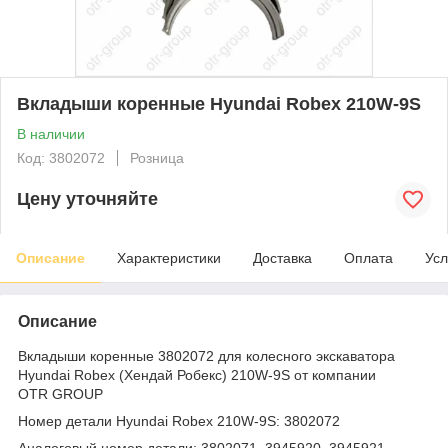
Вкладыши коренные Hyundai Robex 210W-9S
В наличии
Код: 3802072
Розница
Цену уточняйте
Описание
Характеристики
Доставка
Оплата
Усл
Описание
Вкладыши коренные 3802072 для колесного экскаватора
Hyundai Robex (Хендай Робекс) 210W-9S от компании
OTR GROUP
Номер детали Hyundai Robex 210W-9S: 3802072
Аналоговый номер детали: 3802071, 3945920, 3945921,