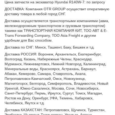
Цена запчасти на экскаватор Hyundai R140W-7: по запросу
ДОСТАВКА: Компания OTR GROUP осуществит оперативную
доставку товара в любой город СНГ.
Доставка осуществляется транспортными компаниями (авиа,
железнодорожным транспортном и грузовым транспортом)
такими как ТРАНСПОРТНАЯ КОМПАНИЯ КИТ, ТОО ABT & E-
Trans Forwarding Company, ТОО Asia Freight и другим
удобным для Вас способом.
Доставка по СНГ: Минск, Ташкент, Баку, Бишкек и т.д.
Доставка РОССИЯ: Воронеж, Архангельск, Екатеринбург,
Волгоград, Казань, Набережные Челны, Краснодар,
Мурманск, Нижневартовск, Нижний Новгород, Калининград,
Минеральные воды, Красноярск, Астрахань, Барнаул,
Абакан, Кемерово, Самара, Ставрополь, Анапа,
Петропавловск-Камчатский, Омск, Новокузнецк,
Магнитогорск, Белгород, Симферополь, Владивосток, Новый
Уренгой, Южно-Сахалинск, Москва, Сочи, Новосибирск,
Санкт-Петербург, Пермь, Иркутск, Сургут, Томск, Магадан,
Ростов на Дону, Оренбург, УФА, Тюмень, Хабаровск,
Челябинск, Якутск и т.д.
Доставка КАЗАХСТАН: Петропавловск, Щучинск, Туркестан,
Экибастуз, Шымкент, Талдыкорган, Уральск, Астана,