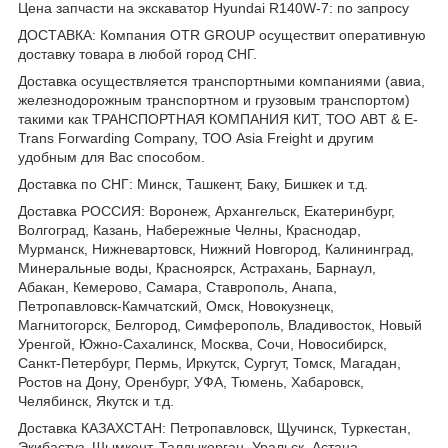
Цена запчасти на экскаватор Hyundai R140W-7: по запросу
ДОСТАВКА: Компания OTR GROUP осуществит оперативную
доставку товара в любой город СНГ.
Доставка осуществляется транспортными компаниями (авиа,
железнодорожным транспортном и грузовым транспортом)
такими как ТРАНСПОРТНАЯ КОМПАНИЯ КИТ, ТОО ABT & E-
Trans Forwarding Company, ТОО Asia Freight и другим
удобным для Вас способом.
Доставка по СНГ: Минск, Ташкент, Баку, Бишкек и т.д.
Доставка РОССИЯ: Воронеж, Архангельск, Екатеринбург,
Волгоград, Казань, Набережные Челны, Краснодар,
Мурманск, Нижневартовск, Нижний Новгород, Калининград,
Минеральные воды, Красноярск, Астрахань, Барнаул,
Абакан, Кемерово, Самара, Ставрополь, Анапа,
Петропавловск-Камчатский, Омск, Новокузнецк,
Магнитогорск, Белгород, Симферополь, Владивосток, Новый
Уренгой, Южно-Сахалинск, Москва, Сочи, Новосибирск,
Санкт-Петербург, Пермь, Иркутск, Сургут, Томск, Магадан,
Ростов на Дону, Оренбург, УФА, Тюмень, Хабаровск,
Челябинск, Якутск и т.д.
Доставка КАЗАХСТАН: Петропавловск, Щучинск, Туркестан,
Экибастуз, Шымкент, Талдыкорган, Уральск, Астана,