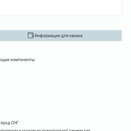
Информация для заказа
ующие компоненты:
ород СНГ.
портном и грузовым транспортом) такими как