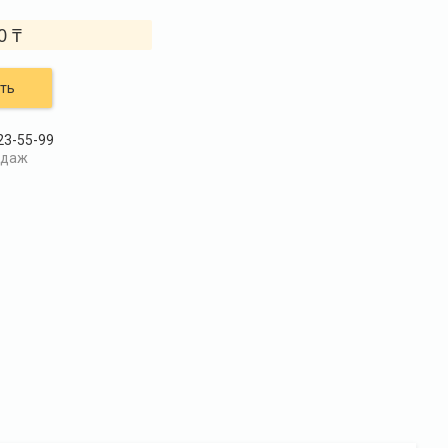
0 ₸
ть
23-55-99
одаж