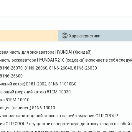
Характеристики
вая часть для экскаватора HYUNDAI (Хюндай)
часть экскаватора HYUNDAI R210 (ходовка) включает в себя след
 81N6-26070, 81N6-26060, 81N6-26040, 81N6-26030
 81N6-26600
нижний каток) E181-2002, 81N6-11010BG
вающий (верхний каток) 81EM-10030
чка 81EM-10010
ющее (ленивец) 81N6-13010
ь запчасти по ходовой, можно в нашей компании OTR GROUP
я OTR GROUP осуществит оперативную доставку товара в любой г
ляется транспортными компаниями (авиа, железнодорожным транс