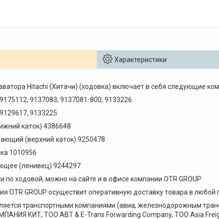
Характеристики
аватора Hitachi (Хитачи) (ходовка) включает в себя следующие ко
 9175112, 9137083, 9137081-800, 9133226
 9129617, 9133225
нижний каток) 4386648
ающий (верхний каток) 9250478
ка 1010956
яющее (ленивец) 9244297
и по ходовой, можно на сайте и в офисе компании OTR GROUP
я OTR GROUP осуществит оперативную доставку товара в любой г
ляется транспортными компаниями (авиа, железнодорожным транс
НИЯ КИТ, ТОО ABT & E-Trans Forwarding Company, ТОО Asia Freig