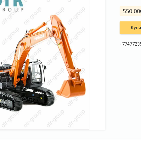
550 00
Купи
+7747723