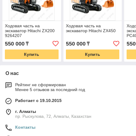
Ходовая часть на
Ходовая часть на
Ходо
экскаватор Hitachi ZX200
экскаватор Hitachi ZX450
экск
9264207
PC4
550 000
550 000
550
₸
₸
Купить
Купить
О нас
Рейтинг не сформирован
Менее 5 отзывов за последний год
Работает с 19.10.2015
г. Алматы
пр. Рыскулова, 72, Алматы, Казахстан
Контакты