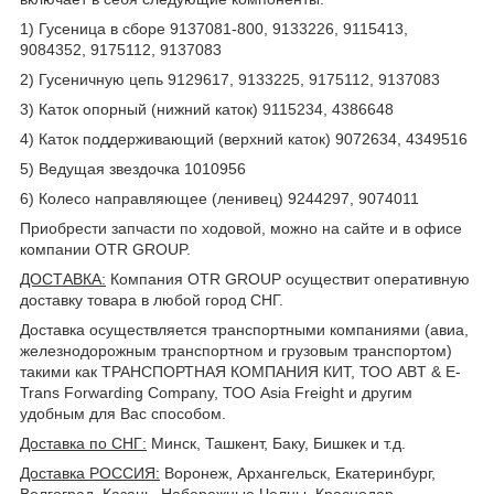
1) Гусеница в сборе 9137081-800, 9133226, 9115413,
9084352, 9175112, 9137083
2) Гусеничную цепь 9129617, 9133225, 9175112, 9137083
3) Каток опорный (нижний каток) 9115234, 4386648
4) Каток поддерживающий (верхний каток) 9072634, 4349516
5) Ведущая звездочка 1010956
6) Колесо направляющее (ленивец) 9244297, 9074011
Приобрести запчасти по ходовой, можно на сайте и в офисе
компании OTR GROUP.
ДОСТАВКА
:
Компания OTR GROUP осуществит оперативную
доставку товара в любой город СНГ.
Доставка осуществляется транспортными компаниями (авиа,
железнодорожным транспортном и грузовым транспортом)
такими как ТРАНСПОРТНАЯ КОМПАНИЯ КИТ, ТОО ABT & E-
Trans Forwarding Company, ТОО Asia Freight и другим
удобным для Вас способом.
Доставка по СНГ:
Минск, Ташкент, Баку, Бишкек и т.д.
Доставка РОССИЯ:
Воронеж, Архангельск, Екатеринбург,
Волгоград, Казань, Набережные Челны, Краснодар,