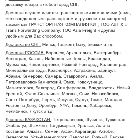
доставку товара в любой город СНГ.
Доставка осуществляется транспортными компаниями (авиа,
железнодорожным транспортном и грузовым транспортом)
такими как ТРАНСПОРТНАЯ КОМПАНИЯ КИТ, ТОО ABT & E-
Trans Forwarding Company, ТОО Asia Freight и другим
удобным для Вас способом.
Доставка по СНГ:
Минск, Ташкент, Баку, Бишкек и т.д.
Доставка РОССИЯ:
Воронеж, Архангельск, Екатеринбург,
Волгоград, Казань, Набережные Челны, Краснодар,
Мурманск, Нижневартовск, Нижний Новгород, Калининград,
Минеральные воды, Красноярск, Астрахань, Барнаул,
Абакан, Кемерово, Самара, Ставрополь, Анапа,
Петропавловск-Камчатский, Омск, Новокузнецк,
Магнитогорск, Белгород, Симферополь, Владивосток, Новый
Уренгой, Южно-Сахалинск, Москва, Сочи, Новосибирск,
Санкт-Петербург, Пермь, Иркутск, Сургут, Томск, Магадан,
Ростов на Дону, Оренбург, УФА, Тюмень, Хабаровск,
Челябинск, Якутск и т.д.
Доставка КАЗАХСТАН:
Петропавловск, Щучинск, Туркестан,
Экибастуз, Шымкент, Талдыкорган, Уральск, Астана,
Костанай, Алматы, Семей, Аксай, Караганда, Актобе,
Кызылорда, Усть-Каменогорск, Павлодар, Рудный, Балхаш,