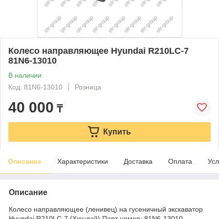
Колесо направляющее Hyundai R210LC-7
81N6-13010
В наличии
Код: 81N6-13010
Розница
40 000
₸
Купить
Описание
Характеристики
Доставка
Оплата
Усл
Описание
Колесо направляющее (ленивец) на гусеничный экскаватор
Hyundai R210LC-7 (Хюндай) Парт номер: 81N6-13010