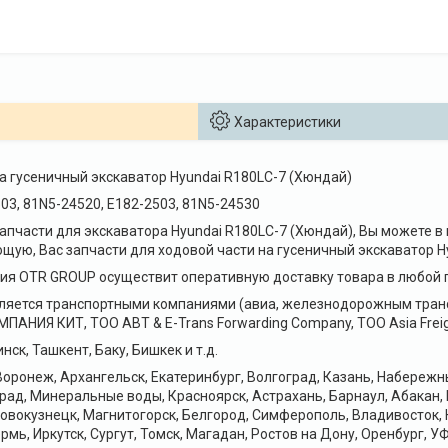
Характеристики
а гусеничный экскаватор Hyundai R180LC-7 (Хюндай)
03, 81N5-24520, E182-2503, 81N5-24530
 запчасти для экскаватора Hyundai R180LC-7 (Хюндай), Вы может
щую, Вас запчасти для ходовой части на гусеничный экскаватор Hy
я OTR GROUP осуществит оперативную доставку товара в любой г
ляется транспортными компаниями (авиа, железнодорожным транс
НИЯ КИТ, ТОО ABT & E-Trans Forwarding Company, ТОО Asia Freig
нск, Ташкент, Баку, Бишкек и т.д.
оронеж, Архангельск, Екатеринбург, Волгоград, Казань, Набереж
рад, Минеральные воды, Красноярск, Астрахань, Барнаул, Абакан,
Новокузнецк, Магнитогорск, Белгород, Симферополь, Владивосток, 
рмь, Иркутск, Сургут, Томск, Магадан, Ростов на Дону, Оренбург, УФ