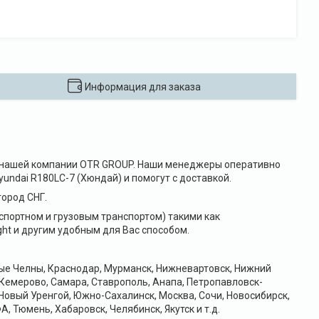
Информация для заказа
е в нашей компании OTR GROUP. Наши менеджеры оперативно
undai R180LC-7 (Хюндай) и помогут с доставкой.
ород СНГ.
портном и грузовым транспортом) такими как
ht и другим удобным для Вас способом.
ные Челны, Краснодар, Мурманск, Нижневартовск, Нижний
 Кемерово, Самара, Ставрополь, Анапа, Петропавловск-
Новый Уренгой, Южно-Сахалинск, Москва, Сочи, Новосибирск,
А, Тюмень, Хабаровск, Челябинск, Якутск и т.д.