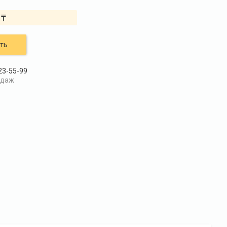
 ₸
ть
23-55-99
одаж